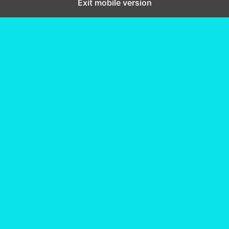
Exit mobile version